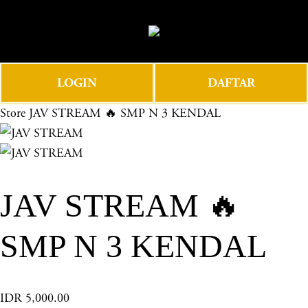
O
0
p
e
n
LOGIN
DAFTAR
M
e
Store
JAV STREAM 🔥 SMP N 3 KENDAL
n
u
JAV STREAM 🔥
SMP N 3 KENDAL
IDR 5,000.00