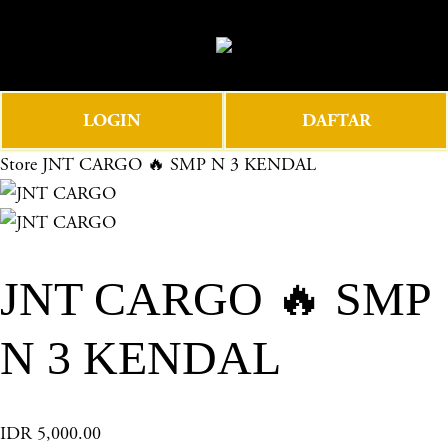
O
0
p
e
n
LOGIN
DAFTAR
M
e
Store
JNT CARGO 🔥 SMP N 3 KENDAL
n
u
JNT CARGO 🔥 SMP
N 3 KENDAL
IDR 5,000.00