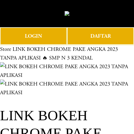
O
0
p
e
n
LOGIN
DAFTAR
M
e
Store
LINK BOKEH CHROME PAKE ANGKA 2023
n
TANPA APLIKASI 🔥 SMP N 3 KENDAL
u
LINK BOKEH
CHROME PAKE