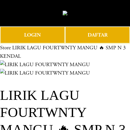
O
0
p
e
n
LOGIN
DAFTAR
M
e
Store
LIRIK LAGU FOURTWNTY MANGU 🔥 SMP N 3
n
KENDAL
u
LIRIK LAGU
FOURTWNTY
MANGU 🔥 SMP N 3