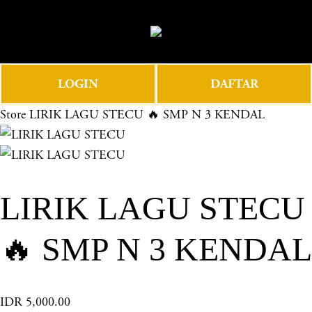
O
0
p
e
n
LOGIN
DAFTAR
M
e
Store
LIRIK LAGU STECU 🔥 SMP N 3 KENDAL
n
u
LIRIK LAGU STECU
🔥 SMP N 3 KENDAL
IDR 5,000.00