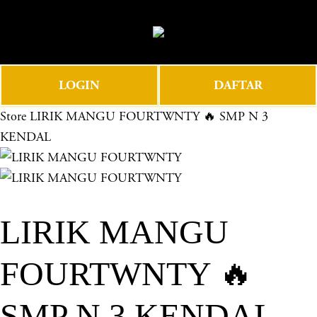
O
0
p
e
n
LOGIN
DAFTAR
M
e
Store
LIRIK MANGU FOURTWNTY 🔥 SMP N 3
n
KENDAL
u
LIRIK MANGU
FOURTWNTY 🔥
SMP N 3 KENDAL