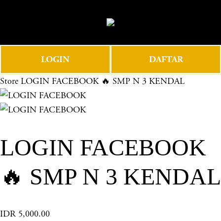
O
0
p
e
n
LOGIN
DAFTAR
M
e
Store
LOGIN FACEBOOK 🔥 SMP N 3 KENDAL
n
u
LOGIN FACEBOOK
🔥 SMP N 3 KENDAL
IDR 5,000.00