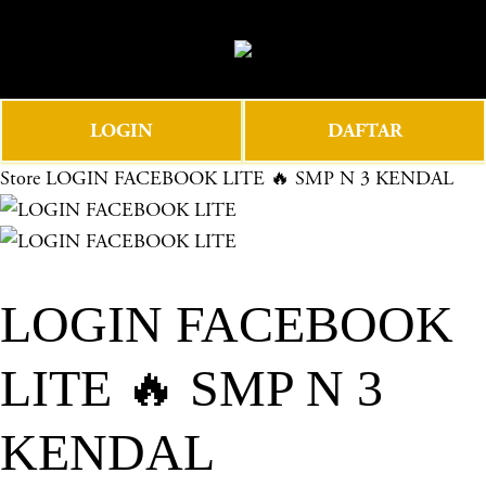
O
0
p
e
n
LOGIN
DAFTAR
M
e
Store
LOGIN FACEBOOK LITE 🔥 SMP N 3 KENDAL
n
u
LOGIN FACEBOOK
LITE 🔥 SMP N 3
KENDAL