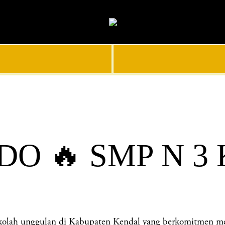
O 🔥 SMP N 3
unggulan di Kabupaten Kendal yang berkomitmen menceta