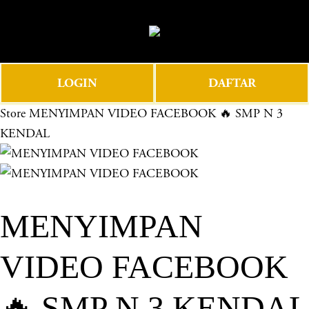
O
0
p
e
n
LOGIN
DAFTAR
M
e
Store
MENYIMPAN VIDEO FACEBOOK 🔥 SMP N 3
n
KENDAL
u
MENYIMPAN
VIDEO FACEBOOK
🔥 SMP N 3 KENDAL