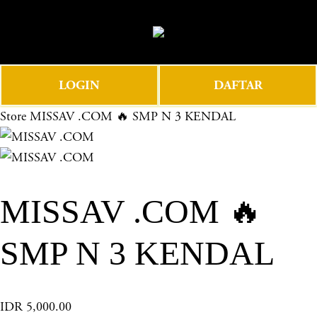
O
0
p
e
n
LOGIN
DAFTAR
M
e
Store
MISSAV .COM 🔥 SMP N 3 KENDAL
n
u
MISSAV .COM 🔥
SMP N 3 KENDAL
IDR 5,000.00