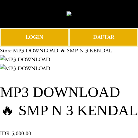
O
0
p
e
n
LOGIN
DAFTAR
M
e
Store
MP3 DOWNLOAD 🔥 SMP N 3 KENDAL
n
u
MP3 DOWNLOAD
🔥 SMP N 3 KENDAL
IDR 5,000.00