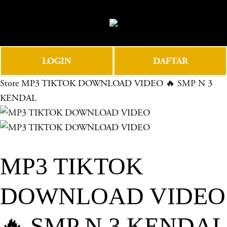
O
0
p
e
n
LOGIN
DAFTAR
M
e
Store
MP3 TIKTOK DOWNLOAD VIDEO 🔥 SMP N 3
n
KENDAL
u
MP3 TIKTOK
DOWNLOAD VIDEO
🔥 SMP N 3 KENDAL