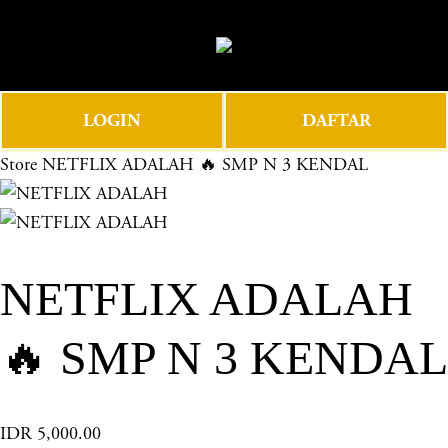
O
0
p
e
n
LOGIN
DAFTAR
M
e
Store
NETFLIX ADALAH 🔥 SMP N 3 KENDAL
n
u
NETFLIX ADALAH
🔥 SMP N 3 KENDAL
IDR 5,000.00