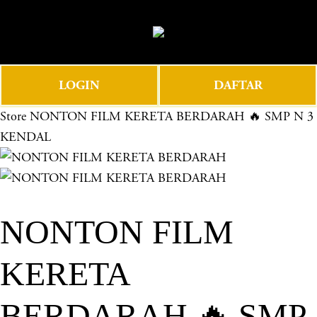
O
0
p
e
n
LOGIN
DAFTAR
M
e
Store
NONTON FILM KERETA BERDARAH 🔥 SMP N 3
n
KENDAL
u
NONTON FILM
KERETA
BERDARAH 🔥 SMP