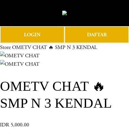
O
0
p
e
n
LOGIN
DAFTAR
M
e
Store
OMETV CHAT 🔥 SMP N 3 KENDAL
n
u
OMETV CHAT 🔥
SMP N 3 KENDAL
IDR 5,000.00