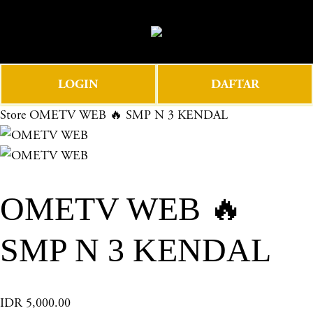
O
0
p
e
n
LOGIN
DAFTAR
M
e
Store
OMETV WEB 🔥 SMP N 3 KENDAL
n
u
OMETV WEB 🔥
SMP N 3 KENDAL
IDR 5,000.00