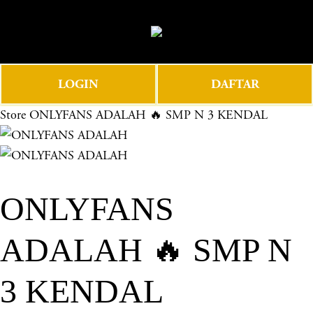
O
0
p
e
n
LOGIN
DAFTAR
M
e
Store
ONLYFANS ADALAH 🔥 SMP N 3 KENDAL
n
u
ONLYFANS
ADALAH 🔥 SMP N
3 KENDAL