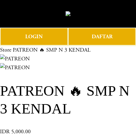
O
0
p
e
n
LOGIN
DAFTAR
M
e
Store
PATREON 🔥 SMP N 3 KENDAL
n
u
PATREON 🔥 SMP N
3 KENDAL
IDR 5,000.00