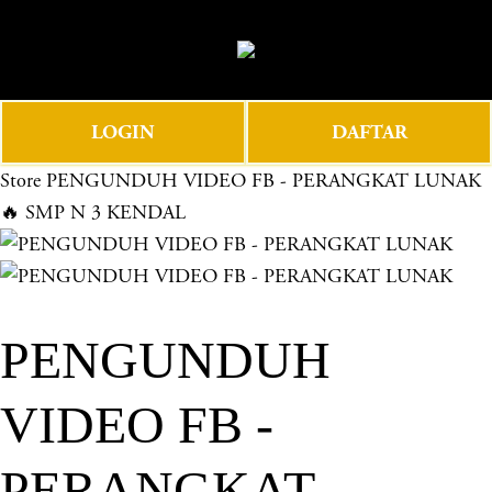
O
0
p
e
n
LOGIN
DAFTAR
M
e
Store
PENGUNDUH VIDEO FB - PERANGKAT LUNAK
n
🔥 SMP N 3 KENDAL
u
PENGUNDUH
VIDEO FB -
PERANGKAT