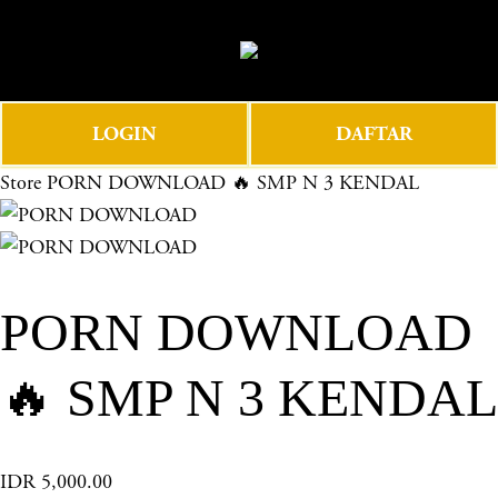
O
0
p
e
n
LOGIN
DAFTAR
M
e
Store
PORN DOWNLOAD 🔥 SMP N 3 KENDAL
n
u
PORN DOWNLOAD
🔥 SMP N 3 KENDAL
IDR 5,000.00