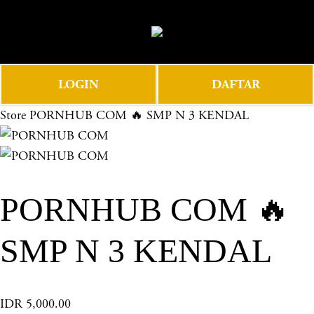
O
0
p
e
n
LOGIN
DAFTAR
M
e
Store
PORNHUB COM 🔥 SMP N 3 KENDAL
n
u
PORNHUB COM 🔥
SMP N 3 KENDAL
IDR 5,000.00