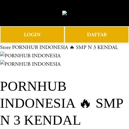
O
0
p
e
n
LOGIN
DAFTAR
M
e
Store
PORNHUB INDONESIA 🔥 SMP N 3 KENDAL
n
u
PORNHUB
INDONESIA 🔥 SMP
N 3 KENDAL