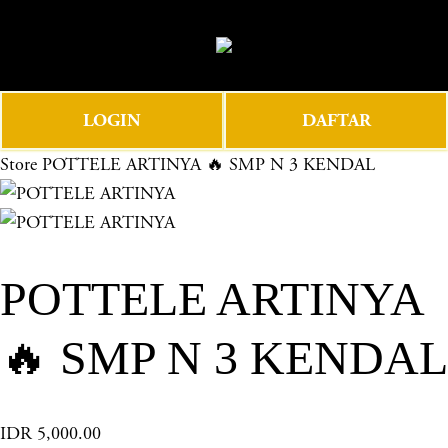
O
0
p
e
n
LOGIN
DAFTAR
M
e
Store
POTTELE ARTINYA 🔥 SMP N 3 KENDAL
n
u
POTTELE ARTINYA
🔥 SMP N 3 KENDAL
IDR 5,000.00