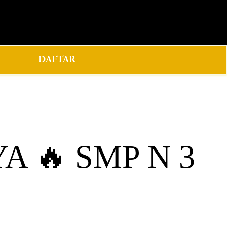
0
DAFTAR
A 🔥 SMP N 3