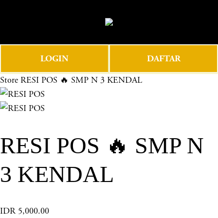
O
0
p
e
n
LOGIN
DAFTAR
M
e
Store
RESI POS 🔥 SMP N 3 KENDAL
n
u
RESI POS 🔥 SMP N
3 KENDAL
IDR 5,000.00