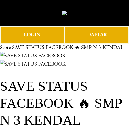
O
0
p
e
n
LOGIN
DAFTAR
M
e
Store
SAVE STATUS FACEBOOK 🔥 SMP N 3 KENDAL
n
u
SAVE STATUS
FACEBOOK 🔥 SMP
N 3 KENDAL