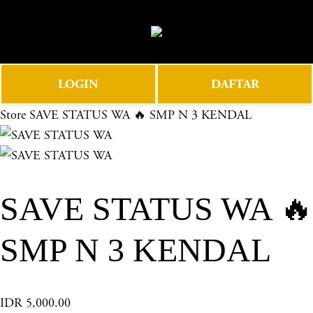
O
0
p
e
n
LOGIN
DAFTAR
M
e
Store
SAVE STATUS WA 🔥 SMP N 3 KENDAL
n
u
SAVE STATUS WA 🔥
SMP N 3 KENDAL
IDR 5,000.00