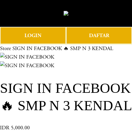
O
0
p
e
n
LOGIN
DAFTAR
M
e
Store
SIGN IN FACEBOOK 🔥 SMP N 3 KENDAL
n
u
SIGN IN FACEBOOK
🔥 SMP N 3 KENDAL
IDR 5,000.00