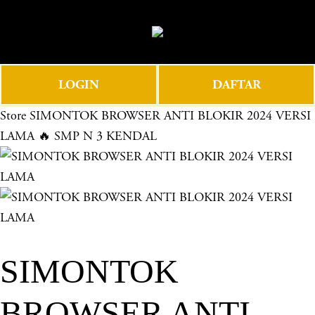
O
0
p
e
n
LOGIN
DAFTAR
M
e
Store
SIMONTOK BROWSER ANTI BLOKIR 2024 VERSI
n
LAMA 🔥 SMP N 3 KENDAL
u
SIMONTOK
BROWSER ANTI