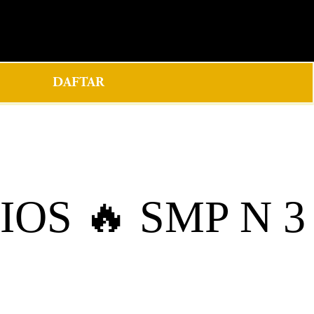
0
DAFTAR
OS 🔥 SMP N 3