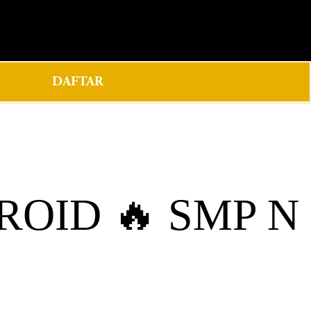
0
DAFTAR
OID 🔥 SMP N