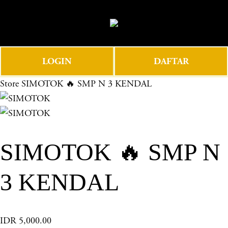
O
0
p
e
n
LOGIN
DAFTAR
M
e
Store
SIMOTOK 🔥 SMP N 3 KENDAL
n
u
SIMOTOK 🔥 SMP N
3 KENDAL
IDR 5,000.00