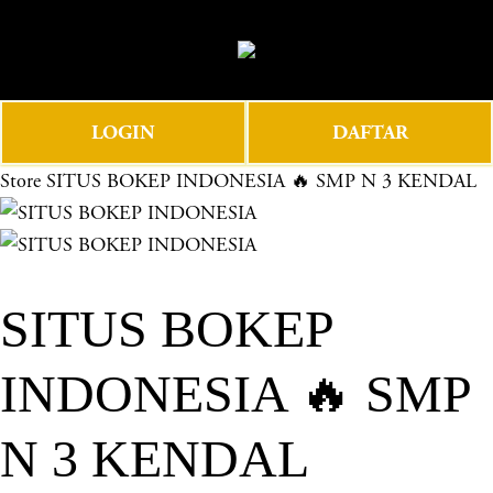
O
0
p
e
n
LOGIN
DAFTAR
M
e
Store
SITUS BOKEP INDONESIA 🔥 SMP N 3 KENDAL
n
u
SITUS BOKEP
INDONESIA 🔥 SMP
N 3 KENDAL