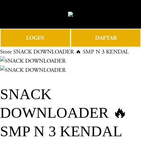
O
0
p
e
n
LOGIN
DAFTAR
M
e
Store
SNACK DOWNLOADER 🔥 SMP N 3 KENDAL
n
u
SNACK
DOWNLOADER 🔥
SMP N 3 KENDAL