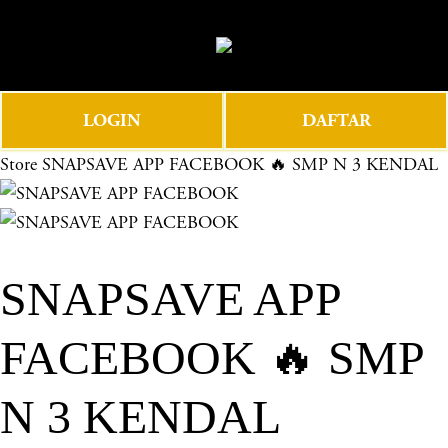
O
0
p
e
n
LOGIN
DAFTAR
M
e
Store
SNAPSAVE APP FACEBOOK 🔥 SMP N 3 KENDAL
n
u
SNAPSAVE APP
FACEBOOK 🔥 SMP
N 3 KENDAL