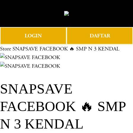
O
0
p
e
n
LOGIN
DAFTAR
M
e
Store
SNAPSAVE FACEBOOK 🔥 SMP N 3 KENDAL
n
u
SNAPSAVE
FACEBOOK 🔥 SMP
N 3 KENDAL