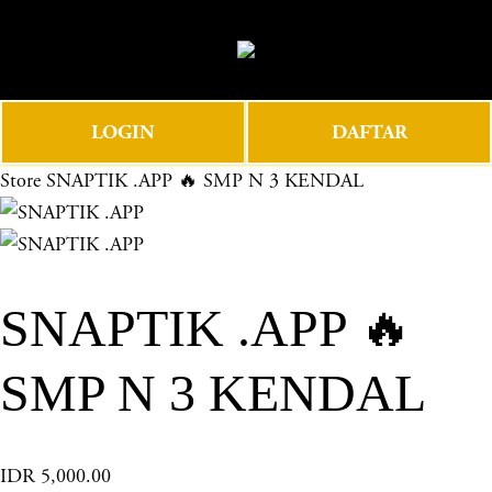
O
0
p
e
n
LOGIN
DAFTAR
M
e
Store
SNAPTIK .APP 🔥 SMP N 3 KENDAL
n
u
SNAPTIK .APP 🔥
SMP N 3 KENDAL
IDR 5,000.00