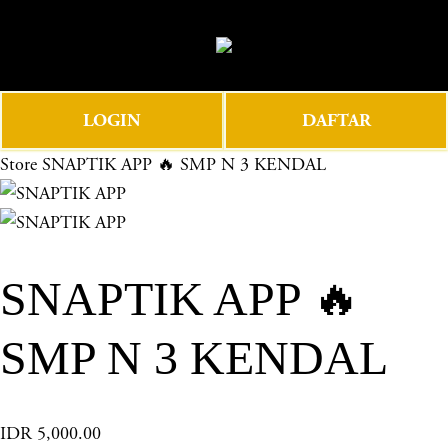
O
0
p
e
n
LOGIN
DAFTAR
M
e
Store
SNAPTIK APP 🔥 SMP N 3 KENDAL
n
u
SNAPTIK APP 🔥
SMP N 3 KENDAL
IDR 5,000.00