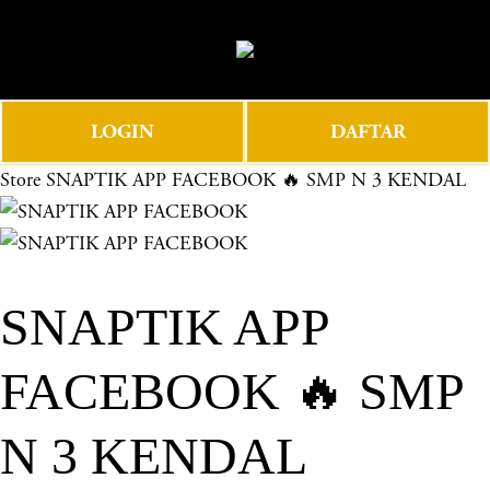
O
0
p
e
n
LOGIN
DAFTAR
M
e
Store
SNAPTIK APP FACEBOOK 🔥 SMP N 3 KENDAL
n
u
SNAPTIK APP
FACEBOOK 🔥 SMP
N 3 KENDAL