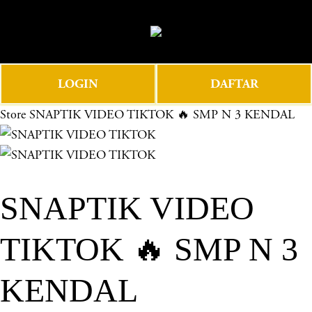
O
0
p
e
n
LOGIN
DAFTAR
M
e
Store
SNAPTIK VIDEO TIKTOK 🔥 SMP N 3 KENDAL
n
u
SNAPTIK VIDEO
TIKTOK 🔥 SMP N 3
KENDAL