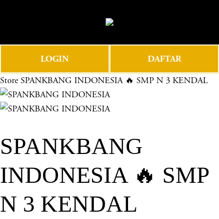
O
0
p
e
n
LOGIN
DAFTAR
M
e
Store
SPANKBANG INDONESIA 🔥 SMP N 3 KENDAL
n
u
SPANKBANG
INDONESIA 🔥 SMP
N 3 KENDAL