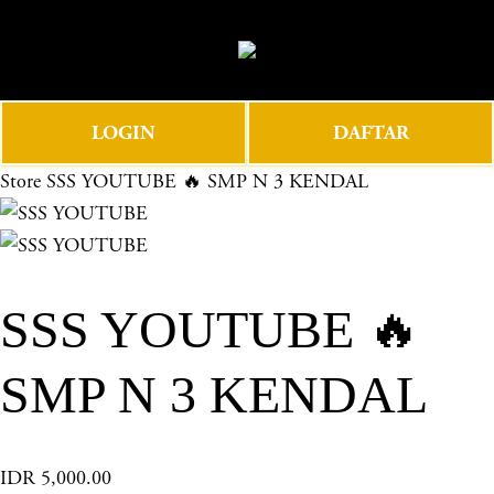
O
0
p
e
n
LOGIN
DAFTAR
M
e
Store
SSS YOUTUBE 🔥 SMP N 3 KENDAL
n
u
SSS YOUTUBE 🔥
SMP N 3 KENDAL
IDR 5,000.00