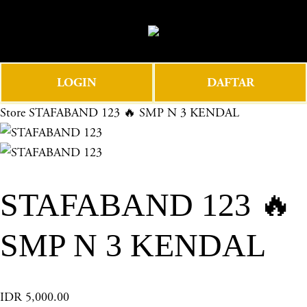
O
0
p
e
n
LOGIN
DAFTAR
M
e
Store
STAFABAND 123 🔥 SMP N 3 KENDAL
n
u
STAFABAND 123 🔥
SMP N 3 KENDAL
IDR 5,000.00