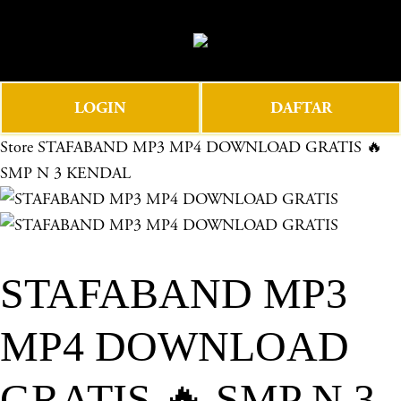
O
0
p
e
n
LOGIN
DAFTAR
M
e
Store
STAFABAND MP3 MP4 DOWNLOAD GRATIS 🔥
n
SMP N 3 KENDAL
u
STAFABAND MP3
MP4 DOWNLOAD
GRATIS 🔥 SMP N 3