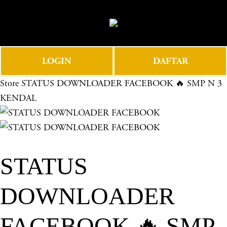
O
0
p
e
n
LOGIN
DAFTAR
M
e
Store
STATUS DOWNLOADER FACEBOOK 🔥 SMP N 3
n
KENDAL
u
STATUS
DOWNLOADER
FACEBOOK 🔥 SMP