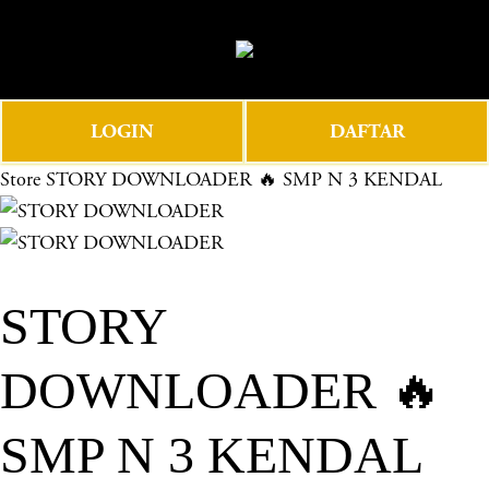
O
0
p
e
n
LOGIN
DAFTAR
M
e
Store
STORY DOWNLOADER 🔥 SMP N 3 KENDAL
n
u
STORY
DOWNLOADER 🔥
SMP N 3 KENDAL