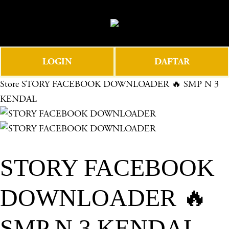
O
0
p
e
n
LOGIN
DAFTAR
M
e
Store
STORY FACEBOOK DOWNLOADER 🔥 SMP N 3
n
KENDAL
u
STORY FACEBOOK
DOWNLOADER 🔥
SMP N 3 KENDAL