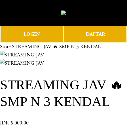
O
0
p
e
n
LOGIN
DAFTAR
M
e
Store
STREAMING JAV 🔥 SMP N 3 KENDAL
n
u
STREAMING JAV 🔥
SMP N 3 KENDAL
IDR 5,000.00