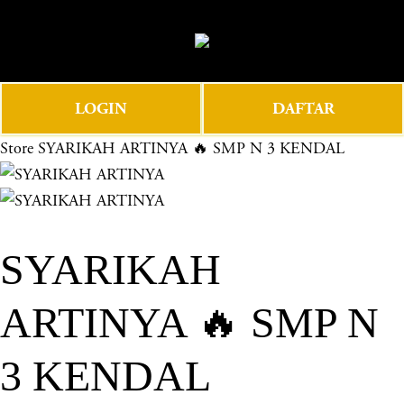
O
0
p
e
n
LOGIN
DAFTAR
M
e
Store
SYARIKAH ARTINYA 🔥 SMP N 3 KENDAL
n
u
SYARIKAH
ARTINYA 🔥 SMP N
3 KENDAL